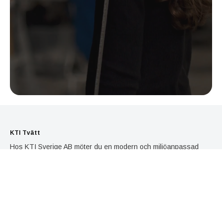
KTI Tvätt
Hos KTI Sverige AB möter du en modern och miljöanpassad
tvättservice med Svanen-märkning och ISO 14001-certifiering. Vi
använder den senaste tekniken med K4/kolväte, helt utan
lösningsmedelsförluster.
Tjänster